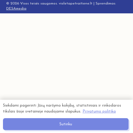
©
2026 Visos teisės saugomos. violetapetraitiene.lt | Sprendimas:
DESAmedia
Siekdami pagerinti Jūsų naršymo kokybę, statistiniais ir rinkodaros
tikslais šioje svetainėje naudojame slapukus.
Privatumo politika
Sutinku