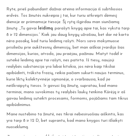
Ryte, prieš pabundant dažnai ateina informacija iš subtiliosios
erdvės. Tos žinutės nukreipia į tai, kur turiu atkreipti dėmesį
dienoje ar priimamoje tiesoje. Šį rytą išgirdau man siunčiamą
žinutę: „Tu gavai
leidimą
parašyti knygą apie tai, kas vyksta tarp
8 ir 12 dimensijos.“ Kiek jau daug knygų užrašiau, bet dar nė karto
nėra pasakę, kad turiu leidimą rašyti. Nors savo mokymuose
prisiliečiu prie aukštesnių dimensijų, bet man aiškiai įvardijo šias
dimensijas, kurias, atrodo, jau praėjau, pažinau. Matyt todėl ir
suteikė leidimą apie tai rašyti, nes patirta. Iš tiesų, naujoji
realybės substancija yra labai kitokia, jos nėra kaip tiksliai
apibūdinti, trūksta frazių, reikia pačiam sukurti naujus terminus,
kurie liktų kolektyvinėje sąmonėje, o svarbiausia, kad jie
neiškraipytų tiesos. Ir gavusi šią žinutę, supratau, kad mano
terminai, mano suvokimas tų realybės laukų tenkina Kūrėją ir aš
gavau leidimą suteikti procesams, formoms, pojūčiams tam tikrus
apibūdinimus.
Mane nustebino ta žinutė, nes tikrai nebesiruošiau aiškintis, kas
yra tarp 8 ir 12 D, bet suprantu, kad mano knygos turi išlaikyti
nuoseklumą.