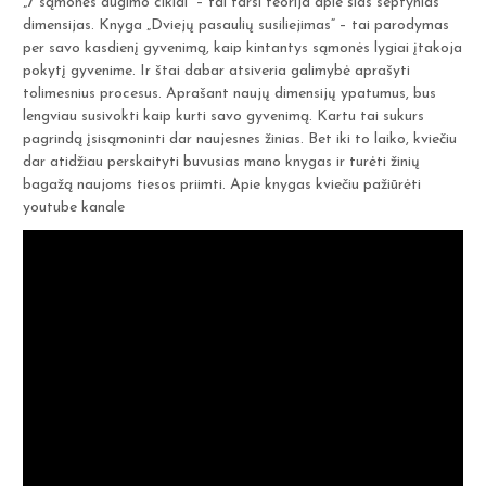
„7 sąmonės augimo ciklai“ – tai tarsi teorija apie šias septynias
dimensijas. Knyga „Dviejų pasaulių susiliejimas“ – tai parodymas
per savo kasdienį gyvenimą, kaip kintantys sąmonės lygiai įtakoja
pokytį gyvenime. Ir štai dabar atsiveria galimybė aprašyti
tolimesnius procesus. Aprašant naujų dimensijų ypatumus, bus
lengviau susivokti kaip kurti savo gyvenimą. Kartu tai sukurs
pagrindą įsisąmoninti dar naujesnes žinias. Bet iki to laiko, kviečiu
dar atidžiau perskaityti buvusias mano knygas ir turėti žinių
bagažą naujoms tiesos priimti. Apie knygas kviečiu pažiūrėti
youtube kanale