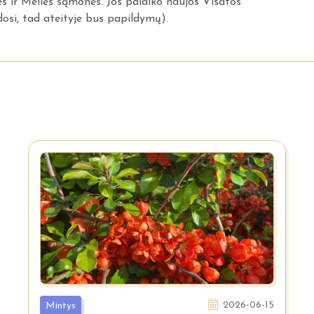
es ir Meilės sąmonės. Jos palaiko naujos Visatos
dosi, tad ateityje bus papildymų).
2026-06-15
Mintys