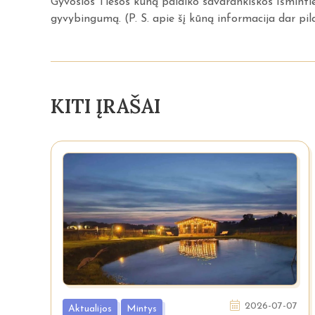
Gyvosios Tiesos kūną palaiko savarankiškos Išminti
gyvybingumą. (P. S. apie šį kūną informacija dar pil
KITI ĮRAŠAI
2026-07-07
Aktualijos
Mintys