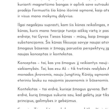
kurianti magnetizmo bangas ir aplink save sutrauki
pradėjo formuotis šio kūno išorinė sąmonė, kaip ats
ir visus mano mokymų dalyvius.
Ilgai negalėjau suprasti, kam šis kūnas reikalingas
kūnas, kuris mano teorijoje turėjo aiškią vietą ir pas
erdvėje, tai Gyvos Tiesos kūnas – mūsų, kaip žmoga
substancijomis. Šis kūnas fiksuoja savyje naujai ats
žmogaus būsenas ir žmogų paruošia perspektyvų įg
naujas konceptas ir kontekstas.
Konceptas – tai, kas yra žmogus: jį veikiantys nauji 
siekiamybės. Tai, kas esu Aš – tik tretinės realybės 
monados įkrovomis, nauju Jungtinių Kūrėjų sąmonės 
eteriniu lauku su naujomis jausenomis ir būsenomis.
Kontekstas – tai erdvė, kurioje žmogus gyvena. Bet g
erdvė, kurią žmogus sukuria sau, kad galėtų joje tik
principus, galimybes ir gebėjimus.