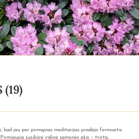
(19)
i, kad jau per pirmąsias meditacijas pradėjo formuotis
 Pirmiausia susikūrė vidinė sąmonės ašis – tvirta,