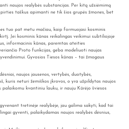
anti naujos realybės substancijas. Per kitą užsiėmimą
pirties taškus apimanti ne tik šios grupės žmones, bet
, nes tuo pat metu mačiau, kaip formuojasi kosminis
kirtį. Jei kosminis kūnas reikalingas veikimui subtiliojoje
us, informacinis kūnas, paremtas ateities
iveriančio Proto funkcijas, geba modeliuoti naujas
yvendinimui. Gyvosios Tiesos kūnas – tai žmogaus
dėsniai, naujos jausenos, vertybės, duotybės,
Aš, kuris neturi žemiškos įkrovos, o yra užpildytas naujos
palaikomu kvantiniu lauku, ir nauju Kūrėjo šviesos
yvenant tretinėje realybėje, jau galima sakyti, kad tai
slingai gyventi, palaikydamas naujos realybės dėsnius,