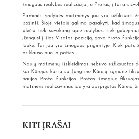
žmogaus realybės realizacijai, o Protas, į tai atsižv
Pirminės realybės matmenys jau yra užfiksuoti ž
pažinti. Šioje vietoje galima pasakyti, kad žmo
plečia tiek suvokimą apie realybes, tiek gebėjim
įžengusi į šios Visatos poziciją, gavo Proto funkci
lauke. Tai jau yra žmogaus prigimtyje. Kiek pats
priklauso nuo jo paties.
Naujų matmenų išskleidimas nebuvo užfiksuotas da
kai Kūrėjas kartu su Jungtine Kūrėjų sąmone fiksuo
naujos Proto funkcijos. Protas žmoguje fiksuoja
matmens realizavimas jau yra apspręstas Kūrėjo, žm
KITI ĮRAŠAI