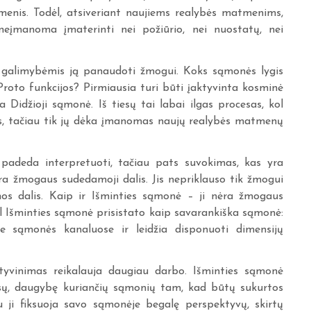
menis. Todėl, atsiveriant naujiems realybės matmenims,
 neįmanoma įmaterinti nei požiūrio, nei nuostatų, nei
 ir galimybėmis ją panaudoti žmogui. Koks sąmonės lygis
roto funkcijos? Pirmiausia turi būti įaktyvinta kosminė
Didžioji sąmonė. Iš tiesų tai labai ilgas procesas, kol
os, tačiau tik jų dėka įmanomas naujų realybės matmenų
padeda interpretuoti, tačiau pats suvokimas, kas yra
ra žmogaus sudedamoji dalis. Jis nepriklauso tik žmogui
mos dalis. Kaip ir Išminties sąmonė – ji nėra žmogaus
dėl Išminties sąmonė prisistato kaip savarankiška sąmonė:
iuose sąmonės kanaluose ir leidžia disponuoti dimensijų
ktyvinimas reikalauja daugiau darbo. Išminties sąmonė
esų, daugybę kuriančių sąmonių tam, kad būtų sukurtos
 ji fiksuoja savo sąmonėje begalę perspektyvų, skirtų