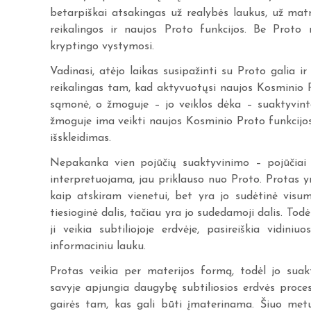
betarpiškai atsakingas už realybės laukus, už mat
reikalingos ir naujos Proto funkcijos. Be Proto
kryptingo vystymosi.
Vadinasi, atėjo laikas susipažinti su Proto galia
reikalingas tam, kad aktyvuotųsi naujos Kosminio P
sąmonė, o žmoguje – jo veiklos dėka – suaktyvinta 
žmoguje ima veikti naujos Kosminio Proto funkcij
išskleidimas.
Nepakanka vien pojūčių suaktyvinimo – pojūčiai 
interpretuojama, jau priklauso nuo Proto. Protas y
kaip atskiram vienetui, bet yra jo sudėtinė visu
tiesioginė dalis, tačiau yra jo sudedamoji dalis. To
ji veikia subtiliojoje erdvėje, pasireiškia vidin
informaciniu lauku.
Protas veikia per materijos formą, todėl jo sua
savyje apjungia daugybę subtiliosios erdvės proc
gairės tam, kas gali būti įmaterinama. Šiuo metu