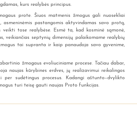
elgdamas, kurs realybės principus.
mogaus prote. Šiuos matmenis žmogus gali nuosekliai
gus, asmeninėmis pastangomis aktyvindamas savo protą,
us veikti tose realybėse. Esmė ta, kad kosminė sąmonė,
jas, veikiančias septynių dimensijų palaikomame realybių
 žmogus tai supranta ir kaip panaudoja savo gyvenime,
bartinio žmogaus evoliuciniame procese. Tačiau dabar,
ja naujas kūrybines erdves, jų realizavimui reikalingos
si per sudėtingus procesus. Kadangi aštunto–dvylikto
ogus turi teisę gauti naujas Proto funkcijas.