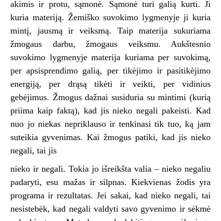
akimis ir protu, sąmonė. Sąmonė turi galią kurti. Ji
kuria materiją. Žemiško suvokimo lygmenyje ji kuria
mintį, jausmą ir veiksmą. Taip materija sukuriama
žmogaus darbu, žmogaus veiksmu. Aukštesnio
suvokimo lygmenyje materija kuriama per suvokimą,
per apsisprendimo galią, per tikėjimo ir pasitikėjimo
energiją, per drąsą tikėti ir veikti, per vidinius
gebėjimus. Žmogus dažnai susiduria su mintimi (kurią
priima kaip faktą), kad jis nieko negali pakeisti. Kad
nuo jo niekas nepriklauso ir tenkinasi tik tuo, ką jam
suteikia gyvenimas. Kai žmogus patiki, kad jis nieko
negali, tai jis
nieko ir negali. Tokia jo išreikšta valia – nieko negaliu
padaryti, esu mažas ir silpnas. Kiekvienas žodis yra
programa ir rezultatas. Jei sakai, kad nieko negali, tai
nesistebėk, kad negali valdyti savo gyvenimo ir sėkmė