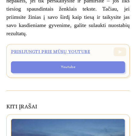
nepakeis, jei tik perskaitysite ir pamiršite – jos liks
tiesiog spausdintais ženklais tekste. Tačiau, jei
priimsite žinias į savo širdį kaip tiesą ir taikysite jas
savo kasdieniame gyvenime, galite sulaukti nuostabių
rezultatų.
PRISIJUNGTI PRIE MŪSŲ YOUTUBE
Youtube
KITI ĮRAŠAI