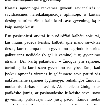
Kartais sąmoningai renkamės gyventi savianalizės ir
savidrausmės nereikalaujančioje aplinkoje, o kartais
tiesiog neturime žinių, kaip kurti savo gyvenimą, ką ir
kaip savyje keisti.
Esu pasiruošusi atvirai ir nuoširdžiai kalbėti apie tai,
kas mums padeda keistis, kalbėti apie mano suvoktas
tiesas, kurios tampa mano gyvenimo pagrindu ir kurios
galbūt taps nedidele (o gal ir esmine) jūsų gyvenimo
atrama. Dar kartą pakartosiu – žmogus yra sąmonė,
turinti galią kurti savo gyvenimo realybę. Tam, kad
įvyktų sąmonės virsmas ir galėtumėte save patirti vis
aukštesniame sąmonės lygmenyje, reikalingos žinios ir
nuolatinis darbas su savimi. Aš suteiksiu žinių, o ar
patikėsite jomis, ar pasinaudosite ir keisite save, savo
gyvenimą, priklausys nuo jūsų pačių. Žinios nieko