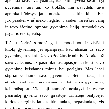
aplenkia tave. Matydamas, kad kiti gyvena sėkmingą
gyvenimą, turi tai, ko trokšta, imi pavydėti, tave
apninka liūdesys, jauti nuoskaudas, kaltini kitus. Bet
juk pasakei – aš nieko negaliu. Pasakei, išreiškei valią
ir tavo išorinė sąmonė gyvenimo liniją sumodeliavo
pagal išreikštą valią.
Tačiau išorinė sąmonė gali sumodeliuoti ir visiškai
kitokį gyvenimą, jei apsispręsi, kad atsakai už savo
gyvenimą, atsakai už savo žodžius ir mintis. Atsakai už
savo veiksmus, už pasirinkimus, apsisprendi keisti savo
gyvenimą keisdamas mintis bei poelgius. Mes labai
stipriai veikiame savo gyvenimą. Net ir tada, kai
atrodo, kad visai nemokame valdyti savo gyvenimo,
kai mūsų aukščiausioji sąmonė neaktyvi ir esame
pasirinkę gyventi savo įprastoje trimatėje realybėje,
kurios energinis laukas itin tankus, nepaslankus, vis
tiek formuojame savo gyvenimą.