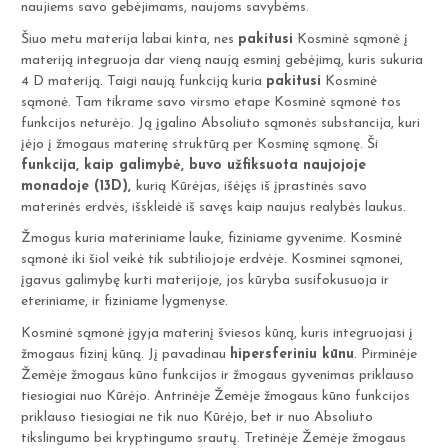
naujiems savo gebėjimams, naujoms savybėms.
Šiuo metu materija labai kinta, nes
pakitusi
Kosminė sąmonė į
materiją integruoja dar vieną naują esminį gebėjimą, kuris sukuria
4 D materiją. Taigi naują funkciją kuria
pakitusi
Kosminė
sąmonė. Tam tikrame savo virsmo etape Kosminė sąmonė tos
funkcijos neturėjo. Ją įgalino Absoliuto sąmonės substancija, kuri
įėjo į žmogaus materinę struktūrą per Kosminę sąmonę. Ši
funkcija, kaip galimybė, buvo užfiksuota naujojoje
monadoje (13D),
kurią Kūrėjas, išėjęs iš įprastinės savo
materinės erdvės, išskleidė iš savęs kaip naujus realybės laukus.
Žmogus kuria materiniame lauke, fiziniame gyvenime. Kosminė
sąmonė iki šiol veikė tik subtiliojoje erdvėje. Kosminei sąmonei,
įgavus galimybę kurti materijoje, jos kūryba susifokusuoja ir
eteriniame, ir fiziniame lygmenyse.
Kosminė sąmonė įgyja materinį šviesos kūną, kuris integruojasi į
žmogaus fizinį kūną. Jį pavadinau
hipersferiniu kūnu
. Pirminėje
Žemėje žmogaus kūno funkcijos ir žmogaus gyvenimas priklauso
tiesiogiai nuo Kūrėjo. Antrinėje Žemėje žmogaus kūno funkcijos
priklauso tiesiogiai ne tik nuo Kūrėjo, bet ir nuo Absoliuto
tikslingumo bei kryptingumo srautų. Tretinėje Žemėje žmogaus