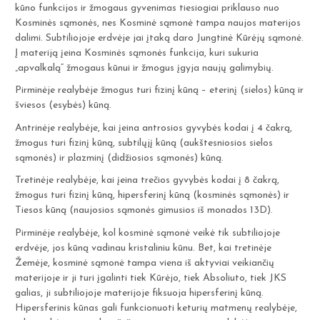
kūno funkcijos ir žmogaus gyvenimas tiesiogiai priklauso nuo
Kosminės sąmonės, nes Kosminė sąmonė tampa naujos materijos
dalimi. Subtiliojoje erdvėje jai įtaką daro Jungtinė Kūrėjų sąmonė.
Į materiją įeina Kosminės sąmonės funkcija, kuri sukuria
„apvalkalą“ žmogaus kūnui ir žmogus įgyja naujų galimybių.
Pirminėje realybėje žmogus turi fizinį kūną – eterinį (sielos) kūną ir
šviesos (esybės) kūną.
Antrinėje realybėje, kai įeina antrosios gyvybės kodai į 4 čakrą,
žmogus turi fizinį kūną, subtilųjį kūną (aukštesniosios sielos
sąmonės) ir plazminį (didžiosios sąmonės) kūną.
Tretinėje realybėje, kai įeina trečios gyvybės kodai į 8 čakrą,
žmogus turi fizinį kūną, hipersferinį kūną (kosminės sąmonės) ir
Tiesos kūną (naujosios sąmonės gimusios iš monados 13D).
Pirminėje realybėje, kol kosminė sąmonė veikė tik subtiliojoje
erdvėje, jos kūną vadinau kristaliniu kūnu. Bet, kai tretinėje
Žemėje, kosminė sąmonė tampa viena iš aktyviai veikiančių
materijoje ir ji turi įgalinti tiek Kūrėjo, tiek Absoliuto, tiek JKS
galias, ji subtiliojoje materijoje fiksuoja hipersferinį kūną.
Hipersferinis kūnas gali funkcionuoti keturių matmenų realybėje,