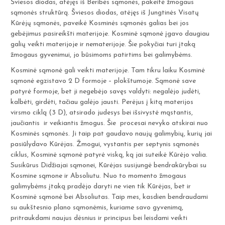
Šviesos diodas, atėjęs iš Beribės sąmonės, pakeitė žmogaus
sąmonės struktūrą. Šviesos diodas, atėjęs iš Jungtinės Visatų
Kūrėjų sąmonės, paveikė Kosminės sąmonės galias bei jos
gebėjimus pasireikšti materijoje. Kosminė sąmonė įgavo daugiau
galių veikti materijoje ir nematerijoje. Šie pokyčiai turi įtaką
žmogaus gyvenimui, jo būsimoms patirtims bei galimybėms.
Kosminė sąmonė gali veikti materijoje. Tam tikru laiku Kosminė
sąmonė egzistavo 2 D formoje – plokštumoje. Sąmonė save
patyrė formoje, bet ji negebėjo savęs valdyti: negalėjo judėti,
kalbėti, girdėti, tačiau galėjo jausti. Perėjus į kitą materijos
virsmo ciklą (3 D), atsirado judesys bei išsivystė mąstantis,
jaučiantis ir veikiantis žmogus. Šie procesai nevyko atskirai nuo
Kosminės sąmonės. Ji taip pat gaudavo naujų galimybių, kurių jai
pasiūlydavo Kūrėjas. Žmogui, vystantis per septynis sąmonės
ciklus, Kosminė sąmonė patyrė viską, ką jai suteikė Kūrėjo valia.
Susikūrus Didžiajai sąmonei, Kūrėjas susijungė bendrakūrybai su
Kosmine sąmone ir Absoliutu. Nuo to momento žmogaus
galimybėms įtaką pradėjo daryti ne vien tik Kūrėjas, bet ir
Kosminė sąmonė bei Absoliutas. Taip mes, kasdien bendraudami
su aukštesnio plano sąmonėmis, kuriame savo gyvenimą,
pritraukdami naujus dėsnius ir principus bei leisdami veikti