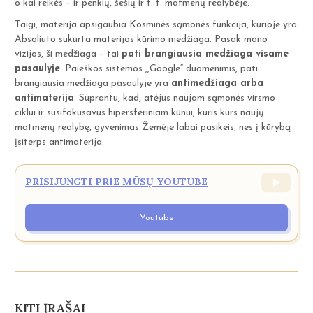
o kai reikės – ir penkių, šešių ir t. t. matmenų realybėje.
Taigi, materija apsigaubia Kosminės sąmonės funkcija, kurioje yra
Absoliuto sukurta materijos kūrimo medžiaga. Pasak mano
vizijos, ši medžiaga – tai
pati brangiausia medžiaga visame
pasaulyje
. Paieškos sistemos ,,Google“ duomenimis, pati
brangiausia medžiaga pasaulyje yra
antimedžiaga arba
antimaterija
. Suprantu, kad, atėjus naujam sąmonės virsmo
ciklui ir susifokusavus hipersferiniam kūnui, kuris kurs naujų
matmenų realybę, gyvenimas Žemėje labai pasikeis, nes į kūrybą
įsiterps antimaterija.
PRISIJUNGTI PRIE MŪSŲ YOUTUBE
Youtube
KITI ĮRAŠAI