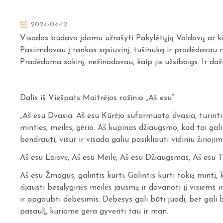
2024-04-12
Visados būdavo įdomu užrašyti Pakylėtųjų Valdovų ar k
Pasiimdavau į rankas sąsiuvinį, tušinuką ir pradėdavau r
Pradėdama sakinį, nežinodavau, kaip jis užsibaigs. Ir da
Dalis iš Viešpats Maitrėjos rožinio „Aš esu“
„Aš esu Dvasia. Aš esu Kūrėjo suformuota dvasia, turinti kūną
minties, meilės, gėrio. Aš kupinas džiaugsmo, kad tai galiu
bendrauti, visur ir visada galiu pasikliauti vidiniu žinojim
Aš esu Laisvė, Aš esu Meilė, Aš esu Džiaugsmas, Aš esu T
Aš esu Žmogus, galintis kurti. Galintis kurti tokią mintį, 
išjausti besąlyginės meilės jausmą ir dovanoti jį visiems ir
ir apgaubti debesimis. Debesys gali būti juodi, bet gali būt
pasaulį, kuriame gera gyventi tau ir man.