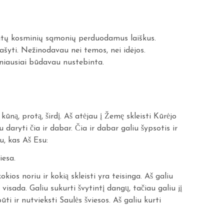
itų kosminių sąmonių perduodamus laiškus.
ašyti. Nežinodavau nei temos, nei idėjos.
žniausiai būdavau nustebinta.
, protą, širdį. Aš atėjau į Žemę skleisti Kūrėjo
 daryti čia ir dabar. Čia ir dabar galiu šypsotis ir
u, kas Aš Esu:
iesa.
kokios noriu ir kokią skleisti yra teisinga. Aš galiu
 visada. Galiu sukurti švytintį dangų, tačiau galiu jį
i ir nutvieksti Saulės šviesos. Aš galiu kurti