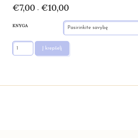
€
7,00
€
10,00
Price
–
range:
€7,00
KNYGA
through
€10,00
PRODUKTO
KIEKIS:
Į krepšelį
„SAVĘS
IR
VISATOS
PAŽINIMO
LINK“
IV
KNYGA