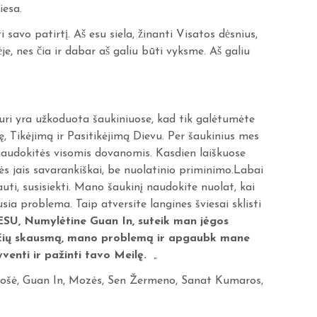
iesa.
savo patirtį. Aš esu siela, žinanti Visatos dėsnius,
̇je, nes čia ir dabar aš galiu būti vyksme. Aš galiu
kuri yra užkoduota šaukiniuose, kad tik galėtumėte
ę, Tikėjimą ir Pasitikėjimą Dievu. Per šaukinius mes
naudokitės visomis dovanomis. Kasdien laiškuose
tės jais savarankiškai, be nuolatinio priminimo.Labai
uti, susisiekti. Mano šaukinį naudokite nuolat, kai
ilusia problema. Taip atversite langines šviesai sklisti
SU, Numylėtine Guan In, suteik man jėgos
ečių skausmą, mano problemą ir apgaubk mane
enti ir pažinti tavo Meilę.
„
Hošė, Guan In, Mozės, Sen Žermeno, Sanat Kumaros,