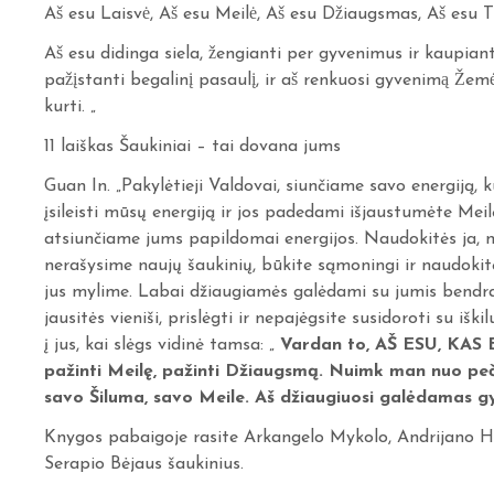
Aš esu Laisvė, Aš esu Meilė, Aš esu Džiaugsmas, Aš esu T
Aš esu didinga siela, žengianti per gyvenimus ir kaupianti 
pažįstanti begalinį pasaulį, ir aš renkuosi gyvenimą Žeme
kurti. „
11 laiškas Šaukiniai – tai dovana jums
Guan In. „Pakylėtieji Valdovai, siunčiame savo energiją, 
įsileisti mūsų energiją ir jos padedami išjaustumėte Meil
atsiunčiame jums papildomai energijos. Naudokitės ja, 
nerašysime naujų šaukinių, būkite sąmoningi ir naudoki
jus mylime. Labai džiaugiamės galėdami su jumis bendra
jausitės vieniši, prislėgti ir nepajėgsite susidoroti su išk
į jus, kai slėgs vidinė tamsa: „
Vardan to, AŠ ESU, KAS E
pažinti Meilę, pažinti Džiaugsmą. Nuimk man nuo p
savo Šiluma, savo Meile. Aš džiaugiuosi galėdamas gyv
Knygos pabaigoje rasite Arkangelo Mykolo, Andrijano 
Serapio Bėjaus šaukinius.