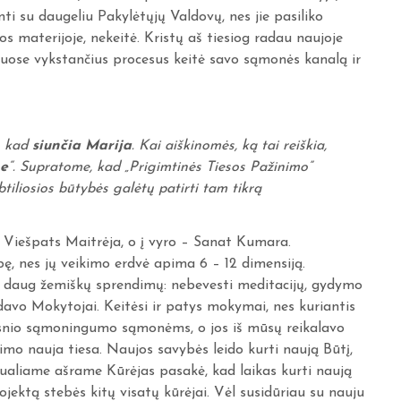
nti su daugeliu Pakylėtųjų Valdovų, nes jie pasiliko
s materijoje, nekeitė. Kristų aš tiesiog radau naujoje
 juose vykstančius procesus keitė savo sąmonės kanalą ir
, kad
siunčia Marija
. Kai aiškinomės, ką tai reiškia,
ne
“. Supratome, kad „Prigimtinės Tiesos Pažinimo”
tiliosios būtybės galėtų patirti tam tikrą
 Viešpats Maitrėja, o į vyro – Sanat Kumara.
bę, nes jų veikimo erdvė apima 6 – 12 dimensiją.
i daug žemiškų sprendimų: nebevesti meditacijų, gydymo
uodavo Mokytojai. Keitėsi ir patys mokymai, nes kuriantis
esnio sąmoningumo sąmonėms, o jos iš mūsų reikalavo
jimo nauja tiesa. Naujos savybės leido kurti naują Būtį,
tualiame ašrame Kūrėjas pasakė, kad laikas kurti naują
projektą stebės kitų visatų kūrėjai. Vėl susidūriau su nauju