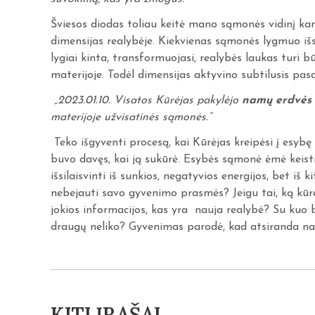
Šviesos diodas toliau keitė mano sąmonės vidinį kana
dimensijas realybėje. Kiekvienas sąmonės lygmuo išs
lygiai kinta, transformuojasi, realybės laukas turi b
materijoje. Todėl dimensijas aktyvino subtilusis pasa
„2023.01.10. Visatos Kūrėjas pakylėjo
namų erdvės v
materijoje užvisatinės sąmonės.“
Teko išgyventi procesą, kai Kūrėjas kreipėsi į esybę 
buvo davęs, kai ją sukūrė. Esybės sąmonė ėmė keisti
išsilaisvinti iš sunkios, negatyvios energijos, bet iš 
nebejauti savo gyvenimo prasmės? Jeigu tai, ką kūre
jokios informacijos, kas yra nauja realybė? Su kuo b
draugų neliko? Gyvenimas parodė, kad atsiranda nau
KITI ĮRAŠAI