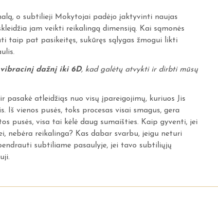
lą, o subtilieji Mokytojai padėjo įaktyvinti naujas
kleidžia jam veikti reikalingą dimensiją. Kai sąmonės
ūti taip pat pasikeitęs, sukūręs sąlygas žmogui likti
ulis.
ibracinį dažnį iki 6D
, kad galėtų atvykti ir dirbti mūsų
ir pasakė atleidžiąs nuo visų įpareigojimų, kuriuos Jis
s. Iš vienos pusės, toks procesas visai smagus, gera
kitos pusės, visa tai kėlė daug sumaišties. Kaip gyventi, jei
i, nebėra reikalinga? Kas dabar svarbu, jeigu neturi
endrauti subtiliame pasaulyje, jei tavo subtiliųjų
ji.