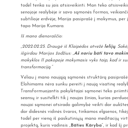
todėl tenka su jais atsisveikinti. Man teko atsisveiki
senojoje realybėje ir savo sąmonės formos, veikiančio
subtilioje erdvėje, Marija pasiprašė į mokymus, per
tapo Marija Kumara.
Iš mano dienoraščio:
„2022.02.25. Draugė iš Klaipėdos atvežė
lelijų
. Sakė
išgirdau Marijos žodžius: „
Aš noriu būti tavo moki
mokyklos II pakopoje mokymasis vyks taip, kad ir sub
transformaciją.“
Vėliau į mano naująją sąmonės struktūrą pasiprašė
Elohimams nėra sunku pereiti į naują visatinę realy
Transformuojantis pakylėtajai sąmonei teko priimt
seansų ir susitelkti tik į naujas žinias, kurias perd
naujai sąmonei atsirado galimybė veikti dar aukšt
dar didesnės vidinės švaros, tinkamos elgsenos, tikė
todėl per vieną iš paskutiniųjų mano meditacijų vir
projektą, kuris vadinsis „
Būties Kūryba
“, ir kad šį 