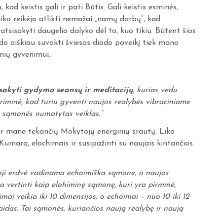
 kad keistis gali ir pati Būtis. Gali keistis esminės,
aiko reikėjo atlikti nemažai „namų darbų“, kad
atsisakyti daugelio dalyko dėl to, kuo tikiu. Būtent šios
ido aiškiau suvokti šviesos diodo poveikį tiek mano
nių gyvenimui.
isakyti gydymo seansų ir meditacijų
, kurias vedu
iminė, kad turiu gyventi naujos realybės vibraciniame
os sąmonės numatytas veiklas.“
per mane tekančių Mokytojų energinių srautų. Liko
Kumara, elochimais ir susipažinti su naujais kintančios
lioji erdvė vadinama echoimiška sąmone, o naujos
 vertinti kaip elohiminę sąmonę, kuri yra pirminė,
mai veikia iki 10 dimensijos, o echoimai – nuo 10 iki 12
idas. Tai sąmonės, kuriančios naują realybę ir naują