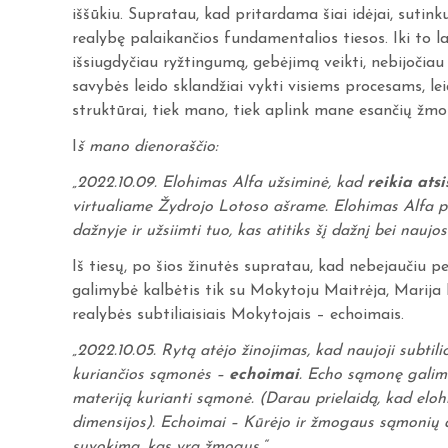
iššūkiu. Supratau, kad pritardama šiai idėjai, sutinku,
realybę palaikančios fundamentalios tiesos. Iki to l
išsiugdyčiau ryžtingumą, gebėjimą veikti, nebijočiau 
savybės leido sklandžiai vykti visiems procesams, le
struktūrai, tiek mano, tiek aplink mane esančių žmo
I
š mano dienoraščio:
„2022.10.09. Elohimas Alfa užsiminė, kad
reikia ats
virtualiame Žydrojo Lotoso ašrame. Elohimas Alfa pr
dažnyje ir užsiimti tuo, kas atitiks šį dažnį bei nauj
Iš tiesų, po šios žinutės supratau, kad nebejaučiu 
galimybė kalbėtis tik su Mokytoju Maitrėja, Marija 
realybės subtiliaisiais Mokytojais – echoimais.
„2022.10.05. Rytą atėjo žinojimas, kad naujoji subti
kuriančios sąmonės –
echoimai
. Echo sąmonę galima
materiją kurianti sąmonė. (Darau prielaidą, kad elohi
dimensijos). Echoimai – Kūrėjo ir žmogaus sąmonių a
suvokimą, kas yra žmogus.“